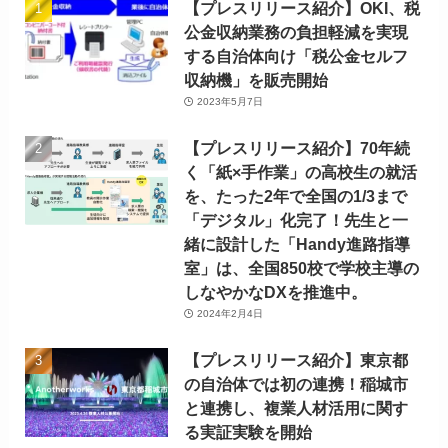
【プレスリリース紹介】OKI、税
公金収納業務の負担軽減を実現
する自治体向け「税公金セルフ
収納機」を販売開始
2023年5月7日
【プレスリリース紹介】70年続
く「紙×手作業」の高校生の就活
を、たった2年で全国の1/3まで
「デジタル」化完了！先生と一
緒に設計した「Handy進路指導
室」は、全国850校で学校主導の
しなやかなDXを推進中。
2024年2月4日
【プレスリリース紹介】東京都
の自治体では初の連携！稲城市
と連携し、複業人材活用に関す
る実証実験を開始