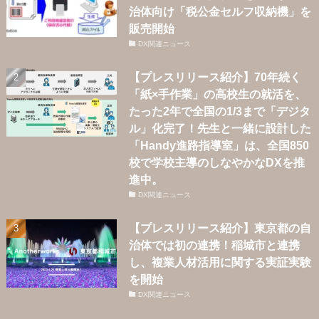
治体向け「税公金セルフ収納機」を
販売開始
DX関連ニュース
【プレスリリース紹介】70年続く
「紙×手作業」の高校生の就活を、
たった2年で全国の1/3まで「デジタ
ル」化完了！先生と一緒に設計した
「Handy進路指導室」は、全国850
校で学校主導のしなやかなDXを推
進中。
DX関連ニュース
【プレスリリース紹介】東京都の自
治体では初の連携！稲城市と連携
し、複業人材活用に関する実証実験
を開始
DX関連ニュース