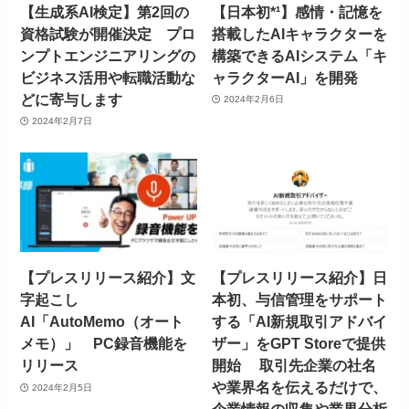
【生成系AI検定】第2回の
【日本初*¹】感情・記憶を
資格試験が開催決定 プロ
搭載したAIキャラクターを
ンプトエンジニアリングの
構築できるAIシステム「キ
ビジネス活用や転職活動な
ャラクターAI」を開発
どに寄与します
2024年2月6日
2024年2月7日
【プレスリリース紹介】文
【プレスリリース紹介】日
字起こし
本初、与信管理をサポート
AI「AutoMemo（オート
する「AI新規取引アドバイ
メモ）」 PC録音機能を
ザー」をGPT Storeで提供
リリース
開始 取引先企業の社名
や業界名を伝えるだけで、
2024年2月5日