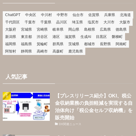
ChatGPT
中央区
中川村
中野市
仙台市
佐賀県
兵庫県
北海道
千代田区
千葉市
千葉県
品川区
埼玉県
塩尻市
大川市
大阪市
大阪府
宮城県
宮崎県
岐阜県
岡山県
島根県
広島県
徳島県
新潟県
東京都
渋谷区
港区
滋賀県
生成AI
目黒区
磐梯町
福岡県
福島県
箕輪町
群馬県
茨城県
都城市
長野県
阿南町
阿智村
静岡県
高崎市
高森町
鹿児島県
人気記事
【プレスリリース紹介】OKI、税公
金収納業務の負担軽減を実現する自
治体向け「税公金セルフ収納機」を
販売開始
DX関連ニュース