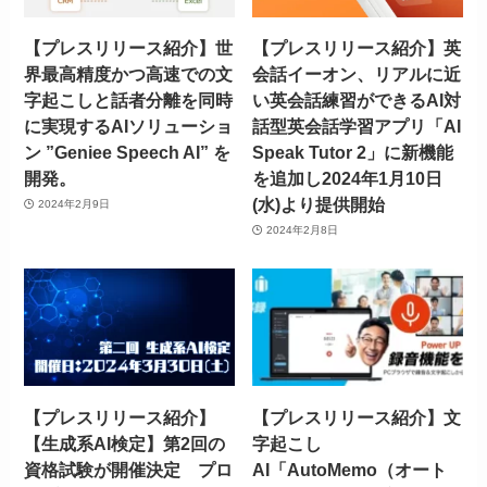
【プレスリリース紹介】世
【プレスリリース紹介】英
界最高精度かつ高速での文
会話イーオン、リアルに近
字起こしと話者分離を同時
い英会話練習ができるAI対
に実現するAIソリューショ
話型英会話学習アプリ「AI
ン ”Geniee Speech AI” を
Speak Tutor 2」に新機能
開発。
を追加し2024年1月10日
(水)より提供開始
2024年2月9日
2024年2月8日
【プレスリリース紹介】
【プレスリリース紹介】文
【生成系AI検定】第2回の
字起こし
資格試験が開催決定 プロ
AI「AutoMemo（オート