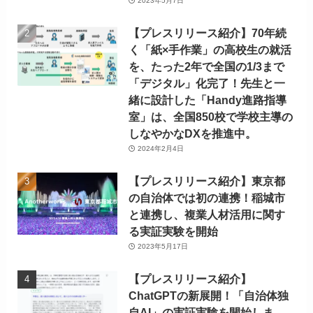
2023年5月7日
【プレスリリース紹介】70年続
く「紙×手作業」の高校生の就活
を、たった2年で全国の1/3まで
「デジタル」化完了！先生と一
緒に設計した「Handy進路指導
室」は、全国850校で学校主導の
しなやかなDXを推進中。
2024年2月4日
【プレスリリース紹介】東京都
の自治体では初の連携！稲城市
と連携し、複業人材活用に関す
る実証実験を開始
2023年5月17日
【プレスリリース紹介】
ChatGPTの新展開！「自治体独
自AI」の実証実験を開始しま