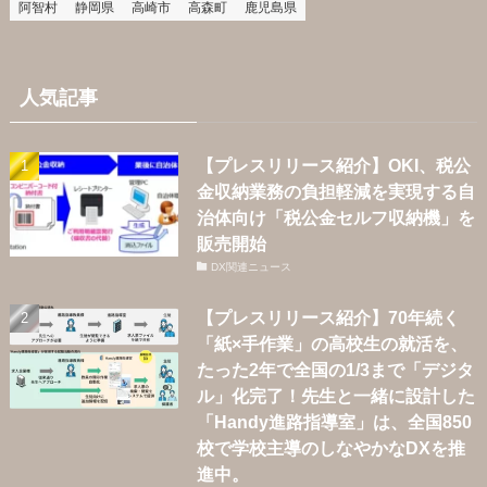
阿智村
静岡県
高崎市
高森町
鹿児島県
人気記事
【プレスリリース紹介】OKI、税公
金収納業務の負担軽減を実現する自
治体向け「税公金セルフ収納機」を
販売開始
DX関連ニュース
【プレスリリース紹介】70年続く
「紙×手作業」の高校生の就活を、
たった2年で全国の1/3まで「デジタ
ル」化完了！先生と一緒に設計した
「Handy進路指導室」は、全国850
校で学校主導のしなやかなDXを推
進中。