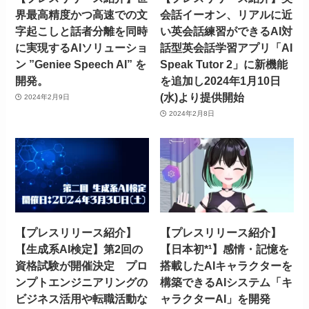
界最高精度かつ高速での文
会話イーオン、リアルに近
字起こしと話者分離を同時
い英会話練習ができるAI対
に実現するAIソリューショ
話型英会話学習アプリ「AI
ン ”Geniee Speech AI” を
Speak Tutor 2」に新機能
開発。
を追加し2024年1月10日
(水)より提供開始
2024年2月9日
2024年2月8日
【プレスリリース紹介】
【プレスリリース紹介】
【生成系AI検定】第2回の
【日本初*¹】感情・記憶を
資格試験が開催決定 プロ
搭載したAIキャラクターを
ンプトエンジニアリングの
構築できるAIシステム「キ
ビジネス活用や転職活動な
ャラクターAI」を開発