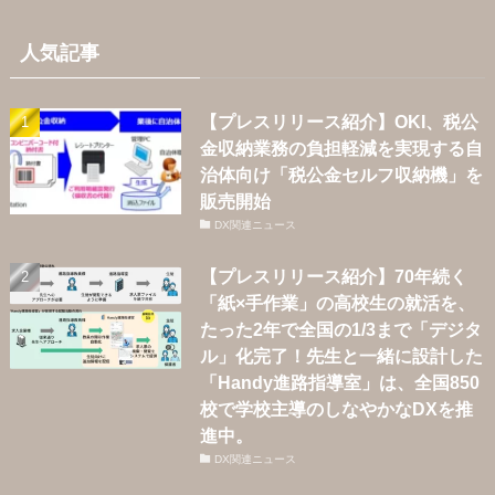
人気記事
【プレスリリース紹介】OKI、税公
金収納業務の負担軽減を実現する自
治体向け「税公金セルフ収納機」を
販売開始
DX関連ニュース
【プレスリリース紹介】70年続く
「紙×手作業」の高校生の就活を、
たった2年で全国の1/3まで「デジタ
ル」化完了！先生と一緒に設計した
「Handy進路指導室」は、全国850
校で学校主導のしなやかなDXを推
進中。
DX関連ニュース