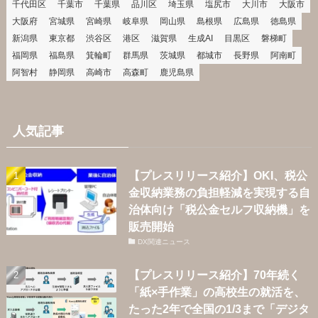
千代田区
千葉市
千葉県
品川区
埼玉県
塩尻市
大川市
大阪市
大阪府
宮城県
宮崎県
岐阜県
岡山県
島根県
広島県
徳島県
新潟県
東京都
渋谷区
港区
滋賀県
生成AI
目黒区
磐梯町
福岡県
福島県
箕輪町
群馬県
茨城県
都城市
長野県
阿南町
阿智村
静岡県
高崎市
高森町
鹿児島県
人気記事
【プレスリリース紹介】OKI、税公
金収納業務の負担軽減を実現する自
治体向け「税公金セルフ収納機」を
販売開始
DX関連ニュース
【プレスリリース紹介】70年続く
「紙×手作業」の高校生の就活を、
たった2年で全国の1/3まで「デジタ