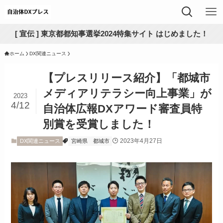
[ 宣伝 ] 東京都都知事選挙2024特集サイト はじめました！
ホーム
DX関連ニュース
【プレスリリース紹介】「都城市
メディアリテラシー向上事業」が
2023
4/12
自治体広報DXアワード審査員特
別賞を受賞しました！
2023年4月27日
DX関連ニュース
宮崎県
都城市