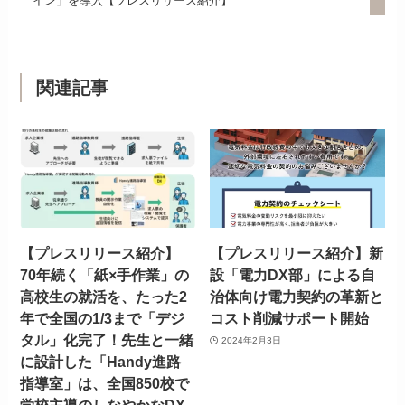
イン」を導入【プレスリリース紹介】
関連記事
【プレスリリース紹介】
【プレスリリース紹介】新
70年続く「紙×手作業」の
設「電力DX部」による自
高校生の就活を、たった2
治体向け電力契約の革新と
年で全国の1/3まで「デジ
コスト削減サポート開始
タル」化完了！先生と一緒
2024年2月3日
に設計した「Handy進路
指導室」は、全国850校で