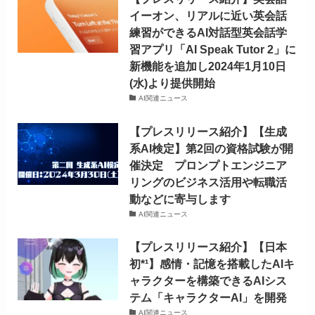
イーオン、リアルに近い英会話
練習ができるAI対話型英会話学
習アプリ「AI Speak Tutor 2」に
新機能を追加し2024年1月10日
(水)より提供開始
AI関連ニュース
【プレスリリース紹介】【生成
系AI検定】第2回の資格試験が開
催決定 プロンプトエンジニア
リングのビジネス活用や転職活
動などに寄与します
AI関連ニュース
【プレスリリース紹介】【日本
初*¹】感情・記憶を搭載したAIキ
ャラクターを構築できるAIシス
テム「キャラクターAI」を開発
AI関連ニュース