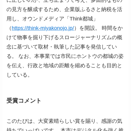
に正しいのか、立ち止まって考え、多面的なもの
の見方を醸成するため、企業版ふるさと納税を活
用し、オウンドメディア「Think都城」
（
https://think-miyakonojo.jp/
）を開設。 時間をか
けて物事を掘り下げるスロージャーナリズムの概
念に基づいて取材・執筆した記事を発信してい
る。 なお、本事業では市民にホントウの都城の姿
を伝え、行政と地域の距離を縮めることも目的と
している。
受賞コメント
このたびは、大変素晴らしい賞を賜り、感謝の気
持ちでいっぱいです。 本市はデジタル化を強く推