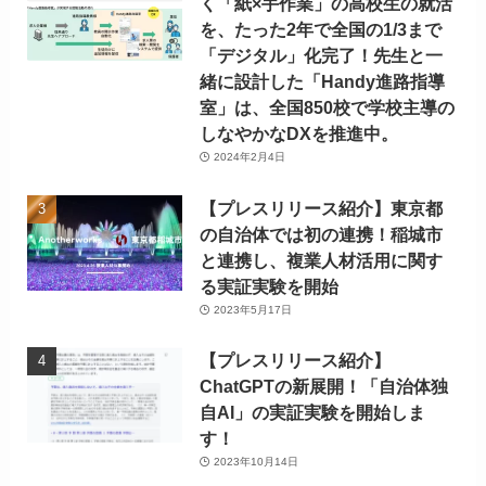
く「紙×手作業」の高校生の就活
を、たった2年で全国の1/3まで
「デジタル」化完了！先生と一
緒に設計した「Handy進路指導
室」は、全国850校で学校主導の
しなやかなDXを推進中。
2024年2月4日
【プレスリリース紹介】東京都
の自治体では初の連携！稲城市
と連携し、複業人材活用に関す
る実証実験を開始
2023年5月17日
【プレスリリース紹介】
ChatGPTの新展開！「自治体独
自AI」の実証実験を開始しま
す！
2023年10月14日