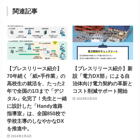
関連記事
【プレスリリース紹介】
【プレスリリース紹介】新
70年続く「紙×手作業」の
設「電力DX部」による自
高校生の就活を、たった2
治体向け電力契約の革新と
年で全国の1/3まで「デジ
コスト削減サポート開始
タル」化完了！先生と一緒
2024年2月3日
に設計した「Handy進路
指導室」は、全国850校で
学校主導のしなやかなDX
を推進中。
2024年2月4日