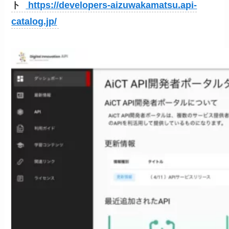
ト
https://developers-aizuwakamatsu.api-
catalog.jp/