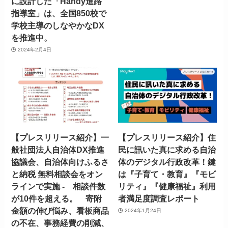
に設計した「Handy進路
指導室」は、全国850校で
学校主導のしなやかなDX
を推進中。
2024年2月4日
【プレスリリース紹介】一
【プレスリリース紹介】住
般社団法人自治体DX推進
民に訊いた真に求める自治
協議会、自治体向けふるさ
体のデジタル行政改革！鍵
と納税 無料相談会をオン
は『子育て・教育』『モビ
ラインで実施 - 相談件数
リティ』『健康福祉』利用
が10件を超える。 寄附
者満足度調査レポート
金額の伸び悩み、看板商品
2024年1月24日
の不在、事務経費の削減、