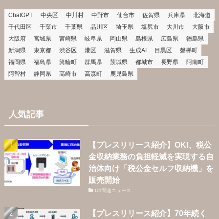
ChatGPT
中央区
中川村
中野市
仙台市
佐賀県
兵庫県
北海道
千代田区
千葉市
千葉県
品川区
埼玉県
塩尻市
大川市
大阪市
大阪府
宮城県
宮崎県
岐阜県
岡山県
島根県
広島県
徳島県
新潟県
東京都
渋谷区
港区
滋賀県
生成AI
目黒区
磐梯町
福岡県
福島県
箕輪町
群馬県
茨城県
都城市
長野県
阿南町
阿智村
静岡県
高崎市
高森町
鹿児島県
人気記事
【プレスリリース紹介】OKI、税公
金収納業務の負担軽減を実現する自
治体向け「税公金セルフ収納機」を
販売開始
DX関連ニュース
【プレスリリース紹介】70年続く