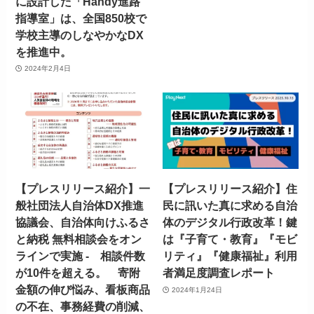
に設計した「Handy進路
指導室」は、全国850校で
学校主導のしなやかなDX
を推進中。
2024年2月4日
【プレスリリース紹介】一
【プレスリリース紹介】住
般社団法人自治体DX推進
民に訊いた真に求める自治
協議会、自治体向けふるさ
体のデジタル行政改革！鍵
と納税 無料相談会をオン
は『子育て・教育』『モビ
ラインで実施 - 相談件数
リティ』『健康福祉』利用
が10件を超える。 寄附
者満足度調査レポート
金額の伸び悩み、看板商品
2024年1月24日
の不在、事務経費の削減、