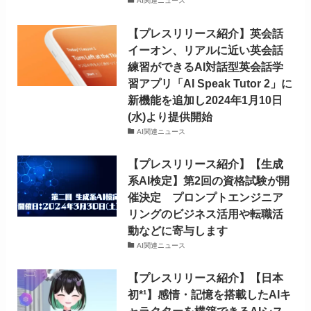
AI関連ニュース
【プレスリリース紹介】英会話
イーオン、リアルに近い英会話
練習ができるAI対話型英会話学
習アプリ「AI Speak Tutor 2」に
新機能を追加し2024年1月10日
(水)より提供開始
AI関連ニュース
【プレスリリース紹介】【生成
系AI検定】第2回の資格試験が開
催決定 プロンプトエンジニア
リングのビジネス活用や転職活
動などに寄与します
AI関連ニュース
【プレスリリース紹介】【日本
初*¹】感情・記憶を搭載したAIキ
ャラクターを構築できるAIシス