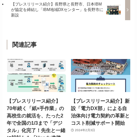
【プレスリリース紹介】長野県と長野市、日本IBM
が協定を締結し「IBM地域DXセンター」を長野市に
新設
関連記事
【プレスリリース紹介】
【プレスリリース紹介】新
70年続く「紙×手作業」の
設「電力DX部」による自
高校生の就活を、たった2
治体向け電力契約の革新と
年で全国の1/3まで「デジ
コスト削減サポート開始
タル」化完了！先生と一緒
2024年2月3日