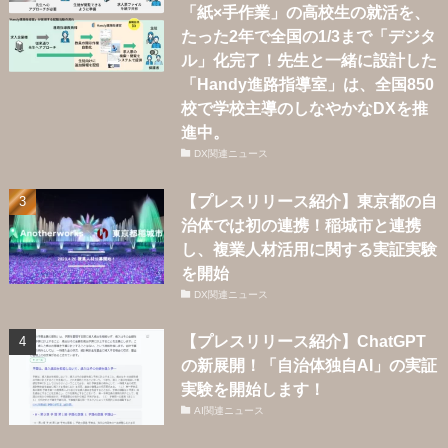
「紙×手作業」の高校生の就活を、
たった2年で全国の1/3まで「デジタ
ル」化完了！先生と一緒に設計した
「Handy進路指導室」は、全国850
校で学校主導のしなやかなDXを推
進中。
DX関連ニュース
【プレスリリース紹介】東京都の自
治体では初の連携！稲城市と連携
し、複業人材活用に関する実証実験
を開始
DX関連ニュース
【プレスリリース紹介】ChatGPT
の新展開！「自治体独自AI」の実証
実験を開始します！
AI関連ニュース