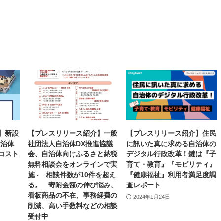
】新設
【プレスリリース紹介】一般
【プレスリリース紹介】住民
自治体
社団法人自治体DX推進協議
に訊いた真に求める自治体の
コスト
会、自治体向けふるさと納税
デジタル行政改革！鍵は『子
無料相談会をオンラインで実
育て・教育』『モビリティ』
施 - 相談件数が10件を超え
『健康福祉』利用者満足度調
る。 寄附金額の伸び悩み、
査レポート
看板商品の不在、事務経費の
2024年1月24日
削減、高い手数料などの相談
受付中