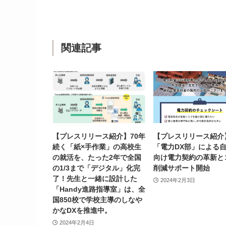
関連記事
【プレスリリース紹介】70年
【プレスリリース紹介
続く「紙×手作業」の高校生
「電力DX部」による
の就活を、たった2年で全国
向け電力契約の革新と
の1/3まで「デジタル」化完
削減サポート開始
了！先生と一緒に設計した
2024年2月3日
「Handy進路指導室」は、全
国850校で学校主導のしなや
かなDXを推進中。
2024年2月4日