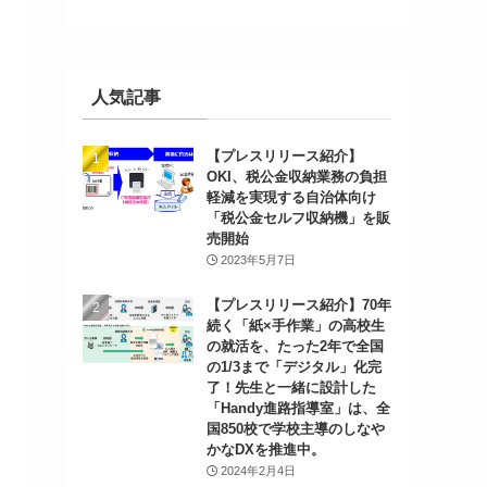
人気記事
【プレスリリース紹介】
OKI、税公金収納業務の負担
軽減を実現する自治体向け
「税公金セルフ収納機」を販
売開始
2023年5月7日
【プレスリリース紹介】70年
続く「紙×手作業」の高校生
の就活を、たった2年で全国
の1/3まで「デジタル」化完
了！先生と一緒に設計した
「Handy進路指導室」は、全
国850校で学校主導のしなや
かなDXを推進中。
2024年2月4日