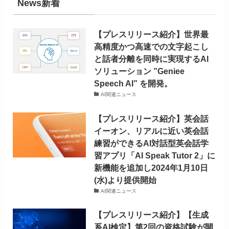
News新着
【プレスリリース紹介】世界最
高精度かつ高速での文字起こし
と話者分離を同時に実現するAI
ソリューション ”Geniee
Speech AI” を開発。
AI関連ニュース
【プレスリリース紹介】英会話
イーオン、リアルに近い英会話
練習ができるAI対話型英会話学
習アプリ「AI Speak Tutor 2」に
新機能を追加し2024年1月10日
(水)より提供開始
AI関連ニュース
【プレスリリース紹介】【生成
系AI検定】第2回の資格試験が開