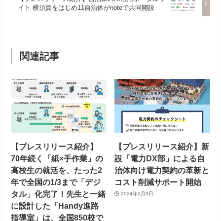
イト 横須賀をはじめ11自治体がnoteで共同開設
関連記事
【プレスリリース紹介】
【プレスリリース紹介】新
70年続く「紙×手作業」の
設「電力DX部」による自
高校生の就活を、たった2
治体向け電力契約の革新と
年で全国の1/3まで「デジ
コスト削減サポート開始
タル」化完了！先生と一緒
2024年2月3日
に設計した「Handy進路
指導室」は、全国850校で