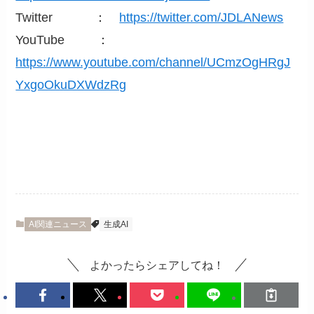
Twitter ：
https://twitter.com/JDLANews
YouTube ：
https://www.youtube.com/channel/UCmzOgHRgJ
YxgoOkuDXWdzRg
AI関連ニュース
生成AI
よかったらシェアしてね！