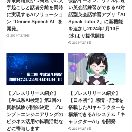
界最高精度かつ高速での文
会話イーオン、リアルに近
字起こしと話者分離を同時
い英会話練習ができるAI対
に実現するAIソリューショ
話型英会話学習アプリ「AI
ン ”Geniee Speech AI” を
Speak Tutor 2」に新機能
開発。
を追加し2024年1月10日
(水)より提供開始
2024年2月9日
2024年2月8日
【プレスリリース紹介】
【プレスリリース紹介】
【生成系AI検定】第2回の
【日本初*¹】感情・記憶を
資格試験が開催決定 プロ
搭載したAIキャラクターを
ンプトエンジニアリングの
構築できるAIシステム「キ
ビジネス活用や転職活動な
ャラクターAI」を開発
どに寄与します
2024年2月6日