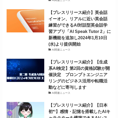
AI関連ニュース
【プレスリリース紹介】英会話
イーオン、リアルに近い英会話
練習ができるAI対話型英会話学
習アプリ「AI Speak Tutor 2」に
新機能を追加し2024年1月10日
(水)より提供開始
AI関連ニュース
【プレスリリース紹介】【生成
系AI検定】第2回の資格試験が開
催決定 プロンプトエンジニア
リングのビジネス活用や転職活
動などに寄与します
AI関連ニュース
【プレスリリース紹介】【日本
初*¹】感情・記憶を搭載したAIキ
ャラクターを構築できるAIシス