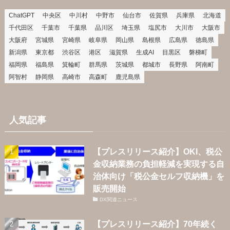
ChatGPT
中央区
中川村
中野市
仙台市
佐賀県
兵庫県
北海道
千代田区
千葉市
千葉県
品川区
埼玉県
塩尻市
大川市
大阪市
大阪府
宮城県
宮崎県
岐阜県
岡山県
島根県
広島県
徳島県
新潟県
東京都
渋谷区
港区
滋賀県
生成AI
目黒区
磐梯町
福岡県
福島県
箕輪町
群馬県
茨城県
都城市
長野県
阿南町
阿智村
静岡県
高崎市
高森町
鹿児島県
人気記事
【プレスリリース紹介】OKI、税公
金収納業務の負担軽減を実現する自
治体向け「税公金セルフ収納機」を
販売開始
DX関連ニュース
【プレスリリース紹介】70年続く