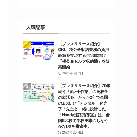
人気記事
【プレスリリース紹介】
OKI、税公金収納業務の負担
軽減を実現する自治体向け
「税公金セルフ収納機」を販
売開始
2023年5月7日
【プレスリリース紹介】70年
続く「紙×手作業」の高校生
の就活を、たった2年で全国
の1/3まで「デジタル」化完
了！先生と一緒に設計した
「Handy進路指導室」は、全
国850校で学校主導のしなや
かなDXを推進中。
2024年2月4日