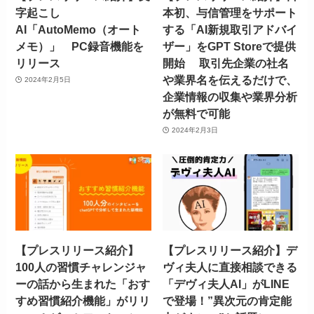
字起こし
本初、与信管理をサポート
AI「AutoMemo（オート
する「AI新規取引アドバイ
メモ）」 PC録音機能を
ザー」をGPT Storeで提供
リリース
開始 取引先企業の社名
や業界名を伝えるだけで、
2024年2月5日
企業情報の収集や業界分析
が無料で可能
2024年2月3日
【プレスリリース紹介】
【プレスリリース紹介】デ
100人の習慣チャレンジャ
ヴィ夫人に直接相談できる
ーの話から生まれた「おす
「デヴィ夫人AI」がLINE
すめ習慣紹介機能」がリリ
で登場！”異次元の肯定能