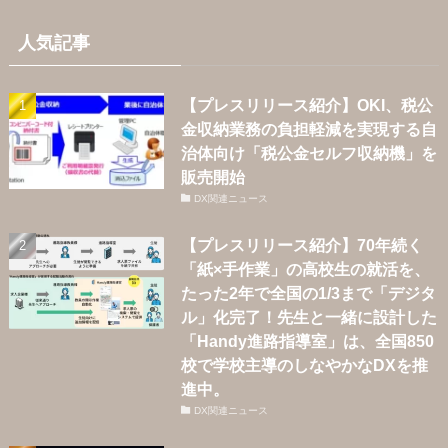
人気記事
【プレスリリース紹介】OKI、税公
金収納業務の負担軽減を実現する自
治体向け「税公金セルフ収納機」を
販売開始
DX関連ニュース
【プレスリリース紹介】70年続く
「紙×手作業」の高校生の就活を、
たった2年で全国の1/3まで「デジタ
ル」化完了！先生と一緒に設計した
「Handy進路指導室」は、全国850
校で学校主導のしなやかなDXを推
進中。
DX関連ニュース