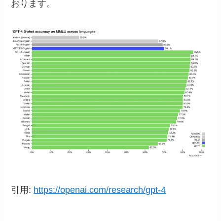
おります。
引用:
https://openai.com/research/gpt-4