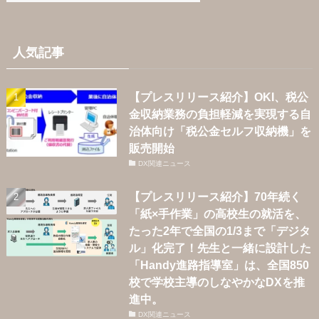
人気記事
【プレスリリース紹介】OKI、税公
金収納業務の負担軽減を実現する自
治体向け「税公金セルフ収納機」を
販売開始
DX関連ニュース
【プレスリリース紹介】70年続く
「紙×手作業」の高校生の就活を、
たった2年で全国の1/3まで「デジタ
ル」化完了！先生と一緒に設計した
「Handy進路指導室」は、全国850
校で学校主導のしなやかなDXを推
進中。
DX関連ニュース