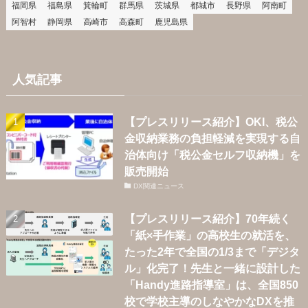
福岡県
福島県
箕輪町
群馬県
茨城県
都城市
長野県
阿南町
阿智村
静岡県
高崎市
高森町
鹿児島県
人気記事
【プレスリリース紹介】OKI、税公
金収納業務の負担軽減を実現する自
治体向け「税公金セルフ収納機」を
販売開始
DX関連ニュース
【プレスリリース紹介】70年続く
「紙×手作業」の高校生の就活を、
たった2年で全国の1/3まで「デジタ
ル」化完了！先生と一緒に設計した
「Handy進路指導室」は、全国850
校で学校主導のしなやかなDXを推