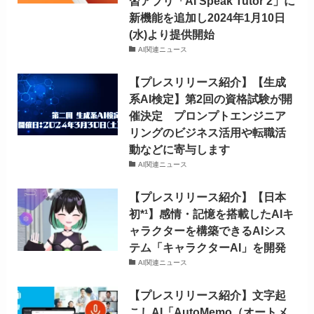
習アプリ「AI Speak Tutor 2」に
新機能を追加し2024年1月10日
(水)より提供開始
AI関連ニュース
【プレスリリース紹介】【生成
系AI検定】第2回の資格試験が開
催決定 プロンプトエンジニア
リングのビジネス活用や転職活
動などに寄与します
AI関連ニュース
【プレスリリース紹介】【日本
初*¹】感情・記憶を搭載したAIキ
ャラクターを構築できるAIシス
テム「キャラクターAI」を開発
AI関連ニュース
【プレスリリース紹介】文字起
こしAI「AutoMemo（オートメ